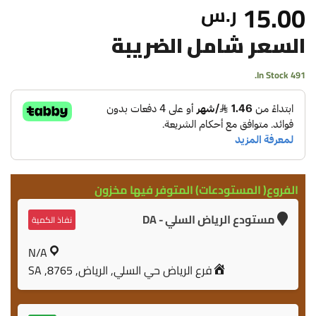
15.00
ر.س
السعر شامل الضريبة
491 In Stock.
الفروع( المستودعات) المتوفر فيها مخزون
مستودع الرياض السلي - DA
نفاذ الكمية
N/A
فرع الرياض حي السلي, الرياض, 8765, SA