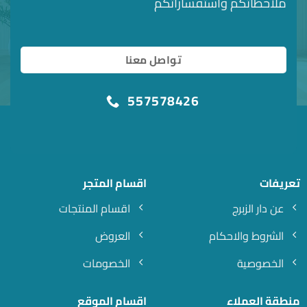
ملاحظاتكم واستفساراتكم
تواصل معنا
557578426
تعريفات
اقسام المتجر
عن دار الزبرج
اقسام المنتجات
الشروط والاحكام
العروض
الخصوصية
الخصومات
منطقة العملاء
اقسام الموقع