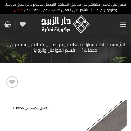
نحرص على توصيل طلباتكم لكل مناطق المملكة. التوصيل مدعوم داخل نطاق فروعنا،
وخارجها يتم احتساب الشحن على العميل حسب رسوم شركة الشحن
تجاهل
خطي
لمحتوى
الرئيسية
/
اكسسوارات ( نعلات _فواصل _ قفلات _ سيلكون _
خدمات )
/
قسم الفواصل والزوايا
إضافة