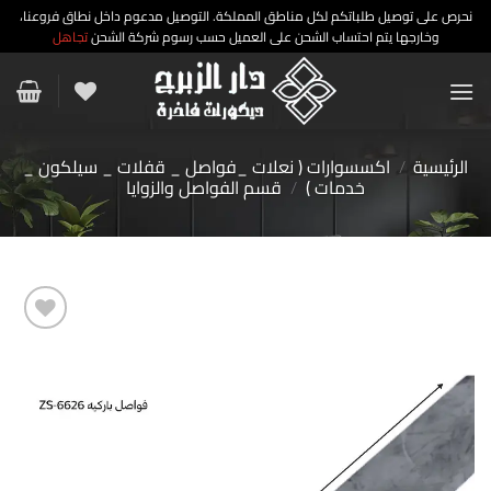
نحرص على توصيل طلباتكم لكل مناطق المملكة. التوصيل مدعوم داخل نطاق فروعنا،
وخارجها يتم احتساب الشحن على العميل حسب رسوم شركة الشحن
تجاهل
خطي
لمحتوى
الرئيسية
/
اكسسوارات ( نعلات _فواصل _ قفلات _ سيلكون _
خدمات )
/
قسم الفواصل والزوايا
إضافة