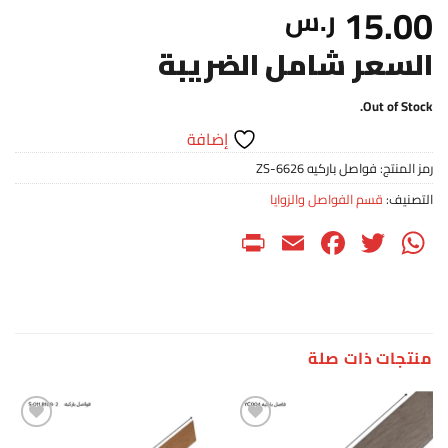
15.00
ر.س
السعر شامل الضريبة
Out of Stock.
إضافة
رمز المنتج:
فواصل باركيه ZS-6626
التصنيف:
قسم الفواصل والزوايا
PrintFriendly
Facebook
Email
WhatsApp
Twitter
منتجات ذات صلة
إضافة
إضافة