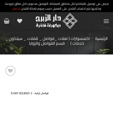
نحرص على توصيل طلباتكم لكل مناطق المملكة. التوصيل مدعوم داخل نطاق فروعنا،
وخارجها يتم احتساب الشحن على العميل حسب رسوم شركة الشحن
تجاهل
خطي
لمحتوى
الرئيسية
/
اكسسوارات ( نعلات _فواصل _ قفلات _ سيلكون _
خدمات )
/
قسم الفواصل والزوايا
إضافة