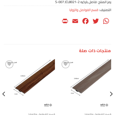
رمز المنتج:
فاصل باركيه S-007 JCL8021-2
التصنيف:
قسم الفواصل والزوايا
PrintFriendly
Facebook
Email
WhatsApp
Twitter
منتجات ذات صلة
إضافة
إضافة
قسم الفواصل والزوايا
قسم الفواصل والزوايا