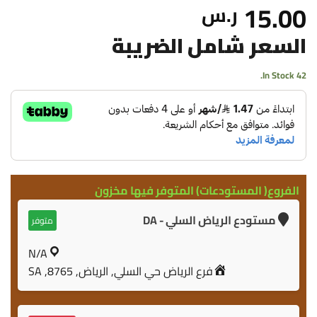
15.00
ر.س
السعر شامل الضريبة
42 In Stock.
الفروع( المستودعات) المتوفر فيها مخزون
مستودع الرياض السلي - DA
متوفر
N/A
فرع الرياض حي السلي, الرياض, 8765, SA