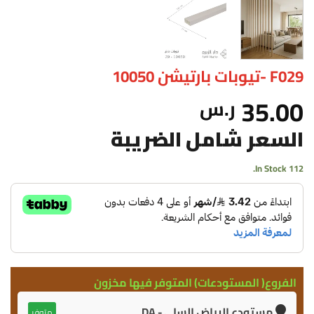
F029 -تيوبات بارتيشن 10050
35.00
ر.س
السعر شامل الضريبة
112 In Stock.
الفروع( المستودعات) المتوفر فيها مخزون
مستودع الرياض السلي - DA
متوفر