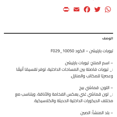
PrintFriendly
Facebook
Email
WhatsApp
Twitter
الوصف
تيوبات بارتيشن – الكود F029_10050
– اسم المنتج: تيوبات بارتيشن
:_ تيوبات فاصلة بين المساحات الداخلية، توفر تقسيمًا أنيقًا
وعصريًا للمكاتب والمنازل.
– اللون: قماشي بيج
:_ لون قماشي غني يعكس الفخامة والأناقة، ويتناسب مع
مختلف الديكورات الداخلية الحديثة والكلاسيكية.
– بلد المنشأ: الصين