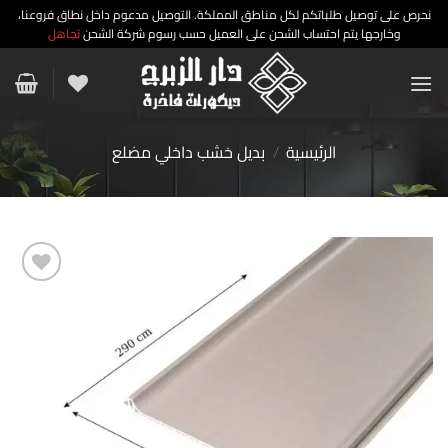
نحرص على توصيل طلباتكم لكل مناطق المملكة. التوصيل مدعوم داخل نطاق فروعنا،
وخارجها يتم احتساب الشحن على العميل حسب رسوم شركة الشحن
تجاهل
خطي
لمحتوى
الرئيسية
/
بديل خشب داخلي مضلع
إضافة