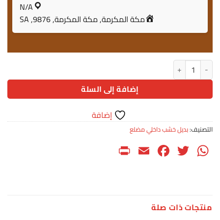
N/A
مكة المكرمة, مكة المكرمة, 9876, SA
كمية بديل خشب F024- CM 32
إضافة إلى السلة
إضافة
التصنيف:
بديل خشب داخلي مضلع
PrintFriendly
Facebook
Email
WhatsApp
Twitter
منتجات ذات صلة