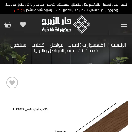
نحرص على توصيل طلباتكم لكل مناطق المملكة. التوصيل مدعوم داخل نطاق فروعنا،
وخارجها يتم احتساب الشحن على العميل حسب رسوم شركة الشحن
تجاهل
خطي
لمحتوى
الرئيسية
/
اكسسوارات ( نعلات _فواصل _ قفلات _ سيلكون _
خدمات )
/
قسم الفواصل والزوايا
إضافة