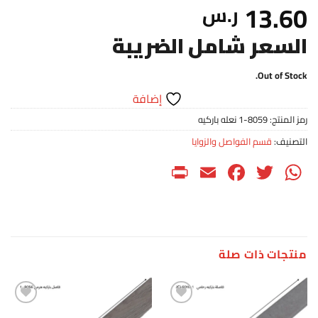
13.60
ر.س
السعر شامل الضريبة
Out of Stock.
إضافة
رمز المنتج:
8059-1 نعله باركيه
التصنيف:
قسم الفواصل والزوايا
PrintFriendly
Facebook
Email
WhatsApp
Twitter
منتجات ذات صلة
إضافة
إضافة